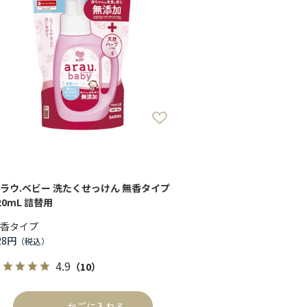
ラウ.ベビー 洗たくせっけん 無香タイプ
20mL 詰替用
香タイプ
28円
4.9
（10）
かごに入れる