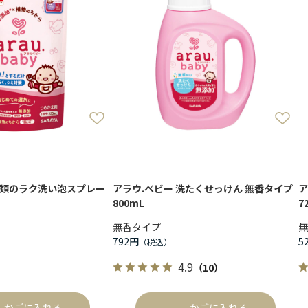
衣類のラク洗い泡スプレー
アラウ.ベビー 洗たくせっけん 無香タイプ
ア
800mL
7
無香タイプ
無
792円
5
4.9
（10）
かごに入れる
かごに入れる