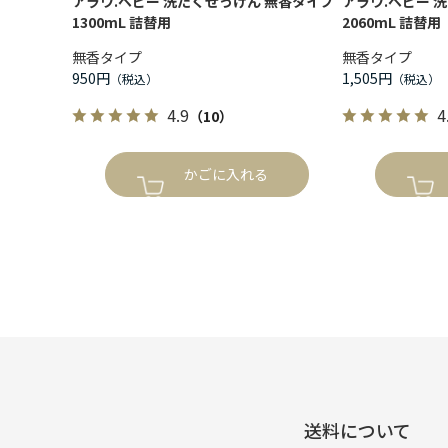
アラウ.ベビー 洗たくせっけん 無香タイプ
アラウ.ベビー 
1300mL 詰替用
2060mL 詰替用
無香タイプ
無香タイプ
950円
1,505円
4.9
4
（10）
かごに入れる
送料について