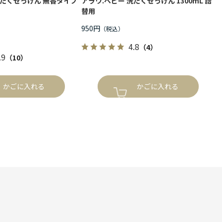
洗たくせっけん 無香タイプ
アラウ.ベビー 洗たくせっけん 1300mL 詰
替用
950円
4.8
（4）
.9
（10）
かごに入れる
かごに入れる