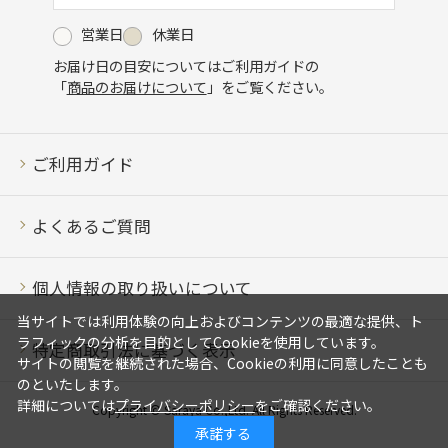
営業日
休業日
お届け日の目安についてはご利用ガイドの
「
商品のお届けについて
」をご覧ください。
ご利用ガイド
よくあるご質問
個人情報の取り扱いについて
当サイトでは利用体験の向上およびコンテンツの最適な提供、ト
ラフィックの分析を目的としてCookieを使用しています。
特定商取引法に基づく表示
サイトの閲覧を継続された場合、Cookieの利用に同意したことも
のといたします。
詳細については
プライバシーポリシー
をご確認ください。
Copyright © Saraya Co.,Ltd. All Rights Reserved.
承諾する