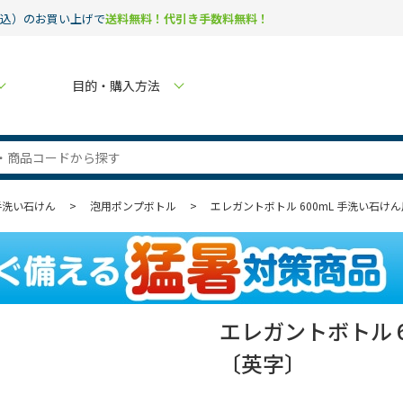
税込）のお買い上げで
送料無料！代引き手数料無料！
目的・購入方法
手洗い石けん
>
泡用ポンプボトル
>
エレガントボトル 600mL 手洗い石けん用 
エレガントボトル 60
〔英字〕