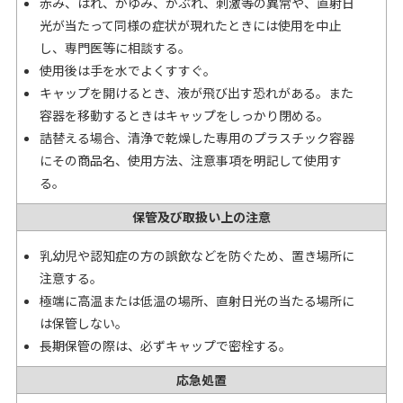
赤み、はれ、かゆみ、かぶれ、刺激等の異常や、直射日
光が当たって同様の症状が現れたときには使用を中止
し、専門医等に相談する。
使用後は手を水でよくすすぐ。
キャップを開けるとき、液が飛び出す恐れがある。また
容器を移動するときはキャップをしっかり閉める。
詰替える場合、清浄で乾燥した専用のプラスチック容器
にその商品名、使用方法、注意事項を明記して使用す
る。
保管及び取扱い上の注意
乳幼児や認知症の方の誤飲などを防ぐため、置き場所に
注意する。
極端に高温または低温の場所、直射日光の当たる場所に
は保管しない。
長期保管の際は、必ずキャップで密栓する。
応急処置