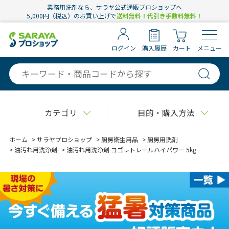
業務用洗剤なら、サラヤ公式通販プロショップへ
5,000円（税込）のお買い上げで
送料無料！代引き手数料無料！
ログイン
購入履歴
カート
メニュー
カテゴリ
目的・購入方法
ホーム
>
サラヤプロショップ
>
厨房衛生用品
>
厨房用洗剤
>
油汚れ用洗浄剤
>
油汚れ用洗浄剤 ヨゴレトレールハイパワー 5kg