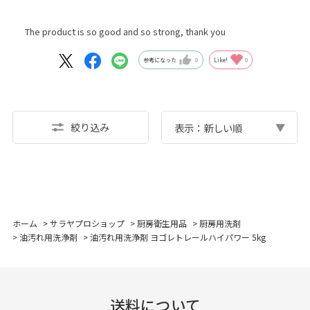
The product is so good and so strong, thank you
参考になった
0
Like!
0
絞り込み
表示：新しい順
ホーム
>
サラヤプロショップ
>
厨房衛生用品
>
厨房用洗剤
>
油汚れ用洗浄剤
>
油汚れ用洗浄剤 ヨゴレトレールハイパワー 5kg
送料について