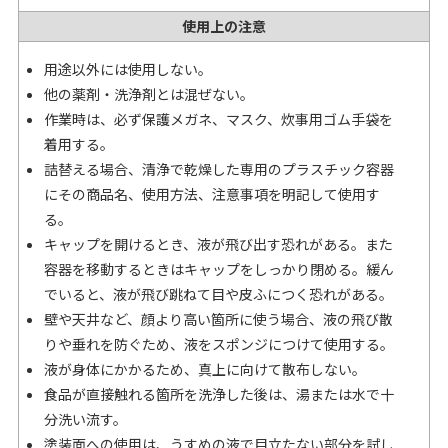
使用上の注意
用途以外には使用しない。
他の薬剤・洗浄剤とは混ぜない。
作業時は、必ず保護メガネ、マスク、炊事用ゴム手袋を
着用する。
詰替える場合、清浄で乾燥した専用のプラスチック容器
にその商品名、使用方法、注意事項を明記して使用す
る。
キャップを開けるとき、液が飛び出す恐れがある。また
容器を移動するときはキャップをしっかり閉める。緩ん
でいると、液が飛び跳ねて目や皮ふにつく恐れがある。
壁や天井など、顔より高い箇所に使う場合、液の飛び散
りや垂れを防ぐため、液をスポンジにつけて使用する。
液が身体にかかるため、真上に向けて散布しない。
食品が直接触れる箇所を洗浄した後は、湯または水で十
分洗い流す。
塗装面への使用は、うすめの液で目立たない部分を試し