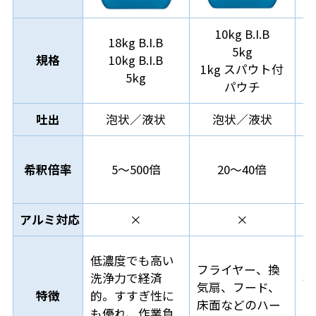
10kg B.I.B
18kg B.I.B
5kg
規格
10kg B.I.B
1kg スパウト付
5kg
パウチ
吐出
泡状／液状
泡状／液状
希釈倍率
5～500倍
20～40倍
アルミ対応
×
×
低濃度でも高い
フライヤー、換
洗浄力で経済
機
気扇、フード、
特徴
的。すすぎ性に
面
床面などのハー
も優れ、作業負
な