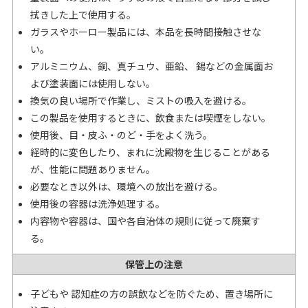
拭きした上で使用する。
ガラスやホーロー製品には、本品を長時間接触させな
い。
アルミニウム、銅、真チュウ、亜鉛、 錫などの金属面お
よび塗装面には使用しない。
換気の良い場所で作業し、ミストの吸入を避ける。
この製品を使用するときに、飲食または喫煙をしない。
使用後、目・皮ふ・のど・手をよく洗う。
経時的に変色したり、まれに沈殿物を生じることがある
が、性能に問題ありません。
必要なとき以外は、環境への放出を避ける。
使用後の容器は洗浄処理する。
内容物や容器は、国や各自治体の規則に従って廃棄す
る。
保管上の注意
子どもや 認知症の方の誤飲などを防ぐため、置き場所に