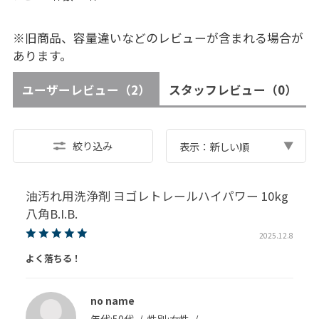
※旧商品、容量違いなどのレビューが含まれる場合が
あります。
ユーザーレビュー
（2）
スタッフレビュー
（0）
絞り込み
表示：新しい順
油汚れ用洗浄剤 ヨゴレトレールハイパワー 10kg
八角B.I.B.
2025.12.8
よく落ちる！
no name
年代:
50代
性別:
女性