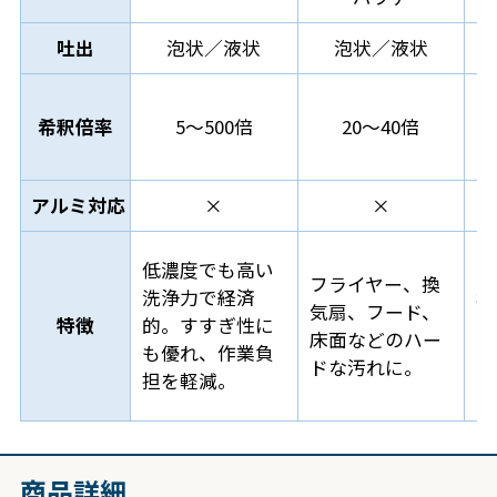
吐出
泡状／液状
泡状／液状
希釈倍率
5～500倍
20～40倍
アルミ対応
×
×
低濃度でも高い
フライヤー、換
洗浄力で経済
機
気扇、フード、
特徴
的。すすぎ性に
面
床面などのハー
も優れ、作業負
な
ドな汚れに。
担を軽減。
商品詳細