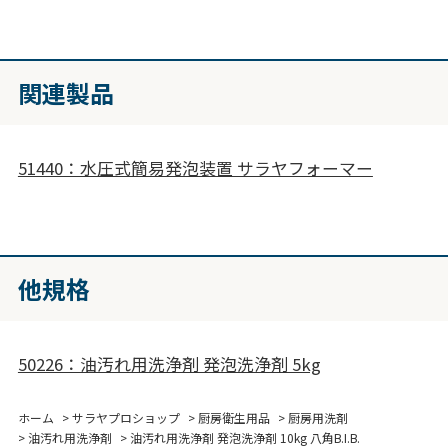
関連製品
51440：水圧式簡易発泡装置 サラヤフォーマー
他規格
50226：油汚れ用洗浄剤 発泡洗浄剤 5kg
ホーム
>
サラヤプロショップ
>
厨房衛生用品
>
厨房用洗剤
>
油汚れ用洗浄剤
>
油汚れ用洗浄剤 発泡洗浄剤 10kg 八角B.I.B.