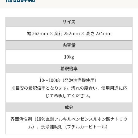
サイズ
幅 262mm × 奥行 252mm × 高さ 234mm
内容量
10kg
希釈倍率
10～100倍（発泡洗浄機使用）
※目安の希釈倍率となります。汚れの度合い、使用用途に応
じて希釈してください。
成分
界面活性剤（18%直鎖アルキルベンゼンスルホン酸ナトリウ
ム）、洗浄補助剤（ブチルカービトール）