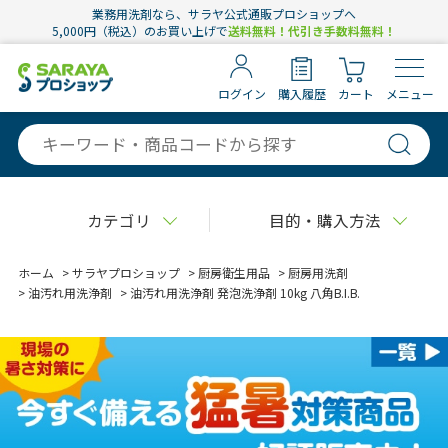
業務用洗剤なら、サラヤ公式通販プロショップへ
5,000円（税込）のお買い上げで
送料無料！代引き手数料無料！
ログイン
購入履歴
カート
メニュー
カテゴリ
目的・購入方法
ホーム
>
サラヤプロショップ
>
厨房衛生用品
>
厨房用洗剤
>
油汚れ用洗浄剤
>
油汚れ用洗浄剤 発泡洗浄剤 10kg 八角B.I.B.