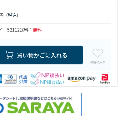
ド
52112
送料
無料
買い物かごに入れる
お気に入り