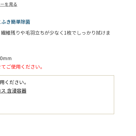
ューを見る
とふき簡単除菌
、繊維残りや毛羽立ちが少なく1枚でしっかり拭けま
00mm
せてご使用ください。
用ください。
ス 含浸容器