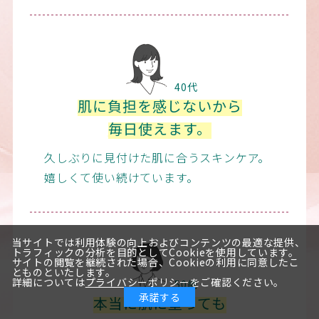
40代
肌に負担を感じないから
毎日使えます。
久しぶりに見付けた肌に合うスキンケア。
嬉しくて使い続けています。
当サイトでは利用体験の向上およびコンテンツの最適な提供、
トラフィックの分析を目的としてCookieを使用しています。
サイトの閲覧を継続された場合、Cookieの利用に同意したこ
とものといたします。
詳細については
プライバシーポリシー
をご確認ください。
50歳
承諾する
本当に肌に塗っても