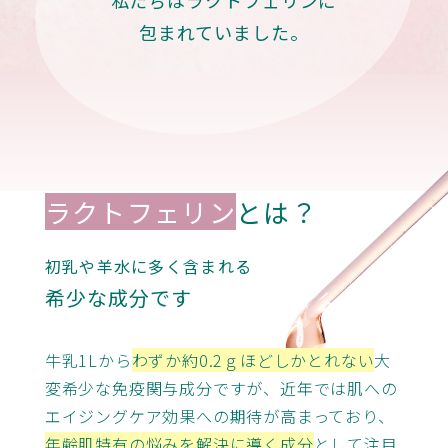
包まれていました。
ラクトフェリン
とは？
初乳や羊水に多く含まれる
希少な成分です
牛乳1Lから
わずか約0.2ｇほどしかとれない
大
変希少な免疫関与成分ですが、近年では肌への
エイジングケア効果への期待が高まっており、
年齢肌特有の悩みを解決に導く成分
として注目