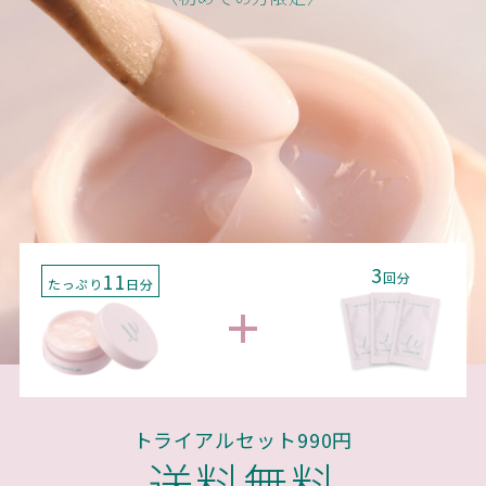
3
11
回分
たっぷり
日分
トライアルセット990円
送料無料