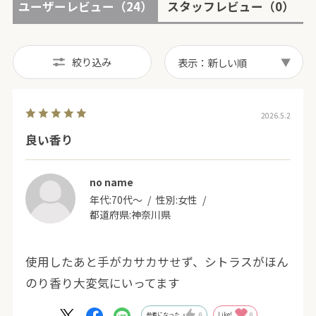
ユーザーレビュー
（24）
スタッフレビュー
（0）
絞り込み
表示：新しい順
2026.5.2
良い香り
no name
年代:
70代～
性別:
女性
都道府県:
神奈川県
使用したあと手がカサカサせず、シトラスがほん
のり香り大変気にいってます
参考になった
0
Like!
0