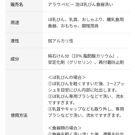
販売名
アラウ.ベビー 泡ほ乳びん食器洗い
ほ乳びん、乳首、おしゃぶり、離乳食用
用途
食器、おもちゃ、調理用具
液性
弱アルカリ性
純石けん分（10％ 脂肪酸カリウム）、
成分
安定化剤（グリセリン）、再付着防止剤
＜ほ乳びんの場合＞
①ほ乳びんを軽くすすいだ後、1～2プッ
シュを目安にびん内部に吐出します。
②ほ乳びん専用ブラシなどで洗い、流水
ですすぎます。
③乳首やキャップなども取り外し、専用
使用方法
ブラシなどで洗い、流水ですすぎます。
＜食器類の場合＞
①食器を軽く洗い流した後、適量を吐出