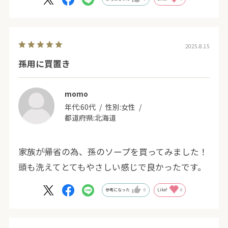
いつもサラヤさんありがとう💓
2025.8.15
孫用に買置き
momo
年代:
60代
性別:
女性
都道府県:
北海道
家族が帰省の為、孫のソープを買ってみました！
頭も洗えてとてもやさしい感じで良かったです。
参考になった
0
Like!
0