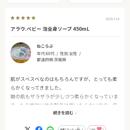
2026.3.14
アラウ.ベビー 泡全身ソープ 450mL
ねこらぶ
年代:
60代
性別:
女性
都道府県:
茨城県
肌がスベスベなのはもちろんですが、とっても柔
らかくなってきました。
娘の肌もザラザラが少しづつ柔らかくなっていま
す。もう絶対に他の製品は使いたくないです。温
続きを読む
泉へも持参してます。
製造中止なんて絶対！しないでくださいね。
参考になった
0
Like!
0