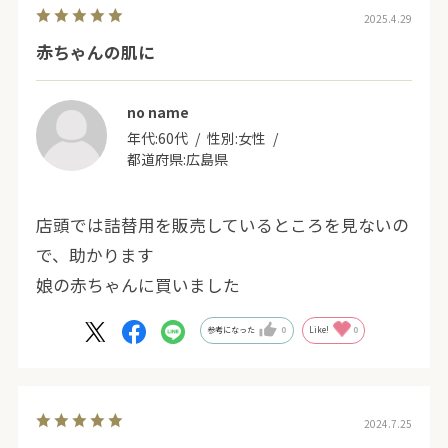
2025.4.29
赤ちゃんの肌に
no name
年代:
60代
性別:
女性
都道府県:
広島県
店頭では詰替用を販売しているところを見ないの
で、助かります
娘の赤ちゃんに買いました
参考になった
0
Like!
0
2024.7.25