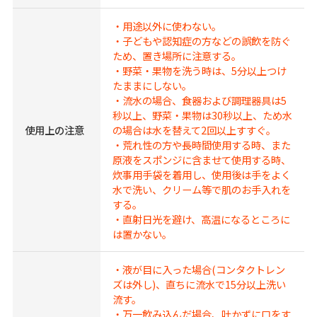
・用途以外に使わない。
・子どもや認知症の方などの誤飲を防ぐ
ため、置き場所に注意する。
・野菜・果物を洗う時は、5分以上つけ
たままにしない。
・流水の場合、食器および調理器具は5
秒以上、野菜・果物は30秒以上、ため水
使用上の注意
の場合は水を替えて2回以上すすぐ。
・荒れ性の方や長時間使用する時、また
原液をスポンジに含ませて使用する時、
炊事用手袋を着用し、使用後は手をよく
水で洗い、クリーム等で肌のお手入れを
する。
・直射日光を避け、高温になるところに
は置かない。
・液が目に入った場合(コンタクトレン
ズは外し)、直ちに流水で15分以上洗い
流す。
・万一飲み込んだ場合、吐かずに口をす