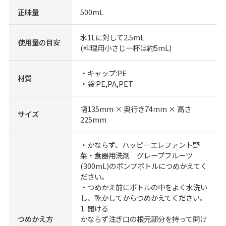
正味量
500mL
水1Lに対して2.5mL
使用量の目安
(料理用小さじ一杯は約5mL)
・キャップ:PE
材質
・袋:PE,PA,PET
幅135mm × 奥行き74mm × 高さ
サイズ
225mm
・かならず、ハッピーエレファント野
菜・食器用洗剤 グレープフルーツ
(300mL)のポンプボトルにつめかえてく
ださい。
・つめかえ前にボトルの中をよく水洗い
し、乾かしてからつめかえてください。
1. 開ける
つめかえ方
かならず注ぎ口の根元部分を持って開け