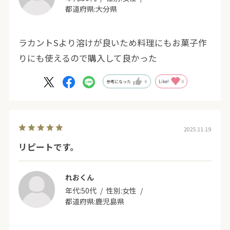
都道府県:
大分県
ラカントSより溶けが良いため料理にもお菓子作
りにも使えるので購入して良かった
参考になった
0
Like!
0
2025.11.19
リピートです。
れおくん
年代:
50代
性別:
女性
都道府県:
鹿児島県