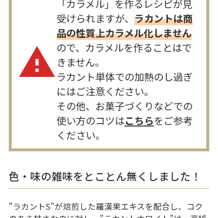
「カラメル」を作るレシピが見
受けられますが、
ラカントは商
品の性質上カラメル化しません
ので、カラメルを作ることはで
warning
きません。
ラカント単体での加熱のし過ぎ
にはご注意ください。
その他、お菓子づくりなどでの
使い方のコツは
こちら
をご参考
ください。
色・味の雑味をとことん無くしました！
"ラカントS"が焙煎した羅漢果エキスを配合し、コク