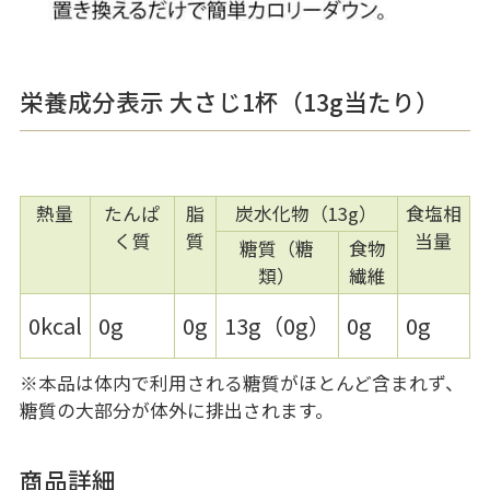
栄養成分表示 大さじ1杯（13g当たり）
熱量
たんぱ
脂
炭水化物（13g）
食塩相
く質
質
当量
糖質（糖
食物
類）
繊維
0kcal
0g
0g
13g（0g）
0g
0g
※本品は体内で利用される糖質がほとんど含まれず、
糖質の大部分が体外に排出されます。
商品詳細