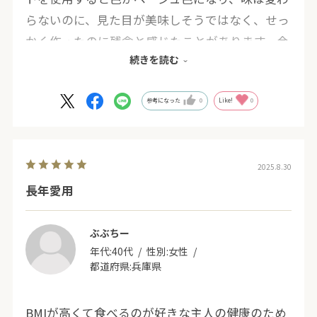
らないのに、見た目が美味しそうではなく、せっ
かく作ったのに残念と感じたことがあります。今
続きを読む
はベージュ色の通常のラカントと白のラカント両
方を使い分け満足しています。血糖値が高いの
で、砂糖は一才使わず、お菓子類全て手作り、煮
参考になった
0
Like!
0
ものにも使っています。
2025.8.30
長年愛用
ぶぶちー
年代:
40代
性別:
女性
都道府県:
兵庫県
BMIが高くて食べるのが好きな主人の健康のため