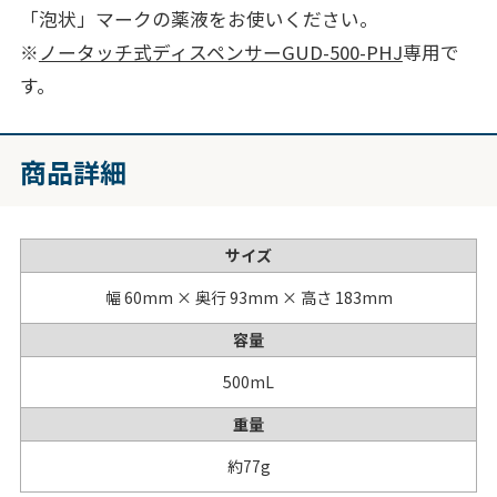
「泡状」マークの薬液をお使いください。
※
ノータッチ式ディスペンサーGUD-500-PHJ
専用で
す。
商品詳細
サイズ
幅 60mm × 奥行 93mm × 高さ 183mm
容量
500mL
重量
約77g