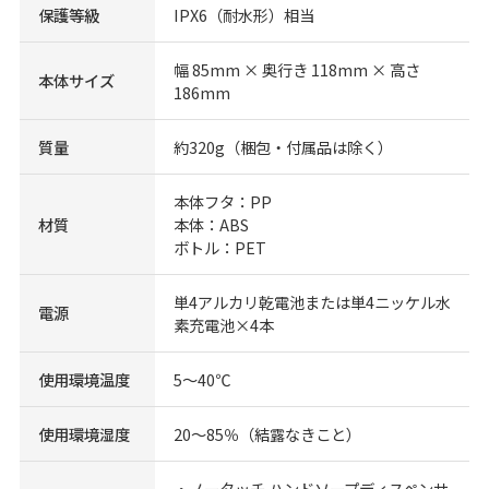
保護等級
IPX6（耐水形）相当
幅 85mm × 奥行き 118mm × 高さ
本体サイズ
186mm
質量
約320g（梱包・付属品は除く）
本体フタ：PP
材質
本体：ABS
ボトル：PET
単4アルカリ乾電池または単4ニッケル水
電源
素充電池×4本
使用環境温度
5～40℃
使用環境湿度
20～85％（結露なきこと）
・ノータッチ ハンドソープディスペンサ