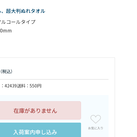
る、超大判ぬれタオル
アルコールタイプ
00mm
ド
42439
送料
550円
在庫がありません
お気に入り
入荷案内申し込み