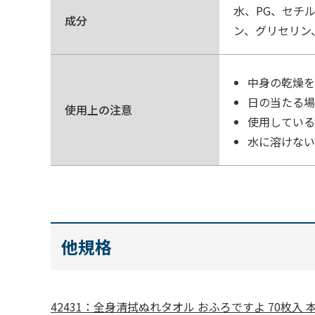
水、PG、セチ
成分
ン、グリセリン
中身の乾燥を
日の当たる場
使用上の注意
使用している
水に溶けない
他規格
42431：全身清拭ぬれタオル おふろですよ 70枚入 本体