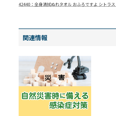
42440：全身清拭ぬれタオル おふろですよ シトラス
関連情報