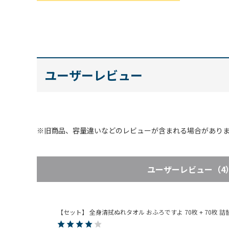
ユーザーレビュー
※旧商品、容量違いなどのレビューが含まれる場合があり
表示：新しい順
絞り込み
ユーザーレビュー
（4
【セット】 全身清拭ぬれタオル おふろですよ 70枚 + 70枚 詰