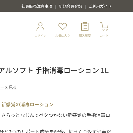
社員販売注意事項
新規会員登録
ご利用ガイド
ログイン
お気に入り
購入履歴
カート
アルソフト 手指消毒ローション 1L
ューを見る
、新感覚の消毒ローション
、さらっとなじんでベタつかない新感覚の手指消毒ロ
分と2つのサポート成分を配合。毎日くり返す消毒だ