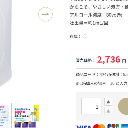
からこそ、やさしい処方・
アルコール濃度：80vol%
吐出量＝約1mL/回
在庫
○
2,736
商品コード
42475
送料
5
※1箱購入の場合：10 と入