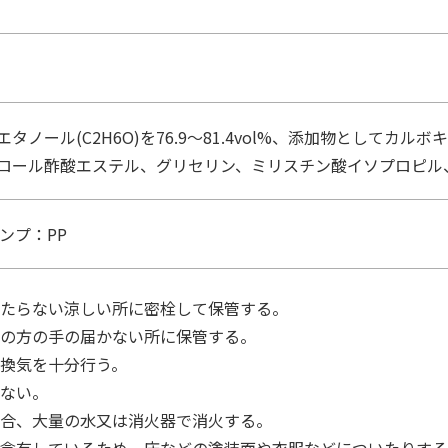
タノール(C2H6O)を76.9～81.4vol%、添加物としてカルボ
ロール酢酸エステル、グリセリン、ミリスチン酸イソプロピル
ンプ：PP
たらない涼しい所に密栓して保管する。
の方の手の届かない所に保管する。
換気を十分行う。
ない。
合、大量の水又は消火器で消火する。