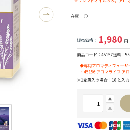
※ブレンドオイルのみ。アロ
在庫
○
1,980
商品コード
45157
送料
5
◆専用アロマディフューザ
・
45156:アロマライフ アロ
※1箱購入の場合：18 と入