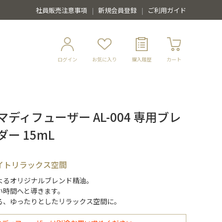
社員販売注意事項
新規会員登録
ご利用ガイド
ログイン
お気に入り
購入履歴
カート
ディフューザー AL-004 専用ブレ
ー 15mL
ナイトリラックス空間
よるオリジナルブレンド精油。
い時間へと導きます。
る、ゆったりとしたリラックス空間に。