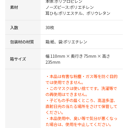
本体:ポリプロピレン
素材
ノーズピース:ポリエチレン
耳ひも:ポリエステル、ポリウレタン
入数
30枚
包装材の材質
箱:紙、袋:ポリエチレン
幅 110mm × 奥行き 75mm × 高さ
箱サイズ
235mm
・本品は有害な粉塵・ガス等を防ぐ目的
では使用できません。
・このマスクは使い捨てです。洗濯等で
の再使用はできません。
・子どもの手の届くところ、高温多湿、
直射日光の当たる場所をさけて保管して
ください。
・本品使用中、臭い等で気分が悪くなっ
た場合は、使用を中止してください。