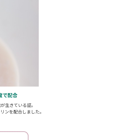
度で配合
能が生きている証。
ェリンを配合しました。