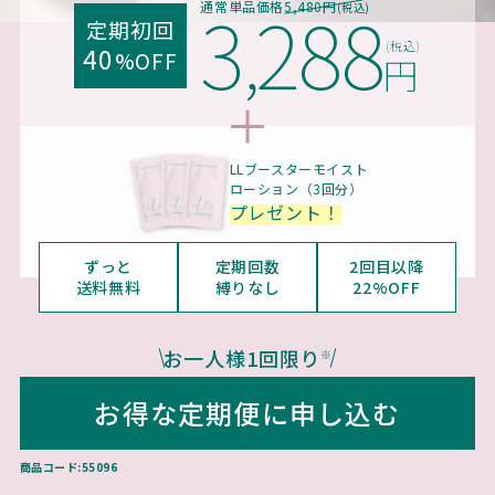
3
288
通常単品価格
5,480円
(税込)
,
定期初回
(税込)
40
%OFF
円
LLブースターモイスト
ローション（3回分）
プレゼント！
ずっと
定期回数
2回目以降
送料無料
縛りなし
22%OFF
お一人様1回限り
※
お得な定期便に申し込む
商品コード:55096