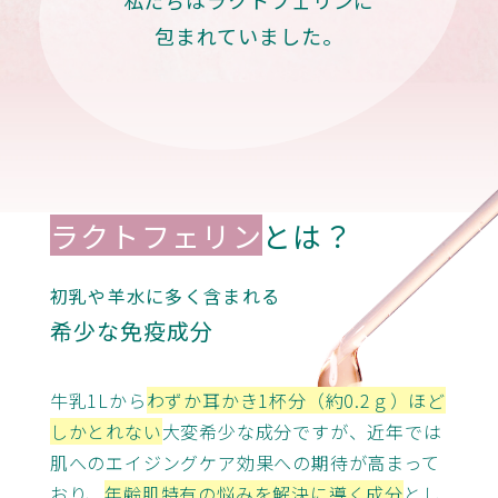
包まれていました。
ラクトフェリン
とは？
初乳や羊水に多く含まれる
希少な免疫成分
牛乳1Lから
わずか耳かき1杯分（約0.2ｇ）ほど
しかとれない
大変希少な成分ですが、近年では
肌へのエイジングケア効果への期待が高まって
おり、
年齢肌特有の悩みを解決に導く成分
とし