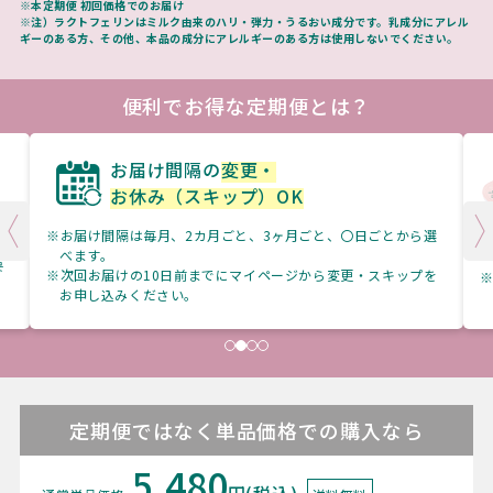
※本定期便 初回価格でのお届け
※注）ラクトフェリンはミルク由来のハリ・弾力・うるおい成分です。乳成分にアレル
ギーのある方、その他、本品の成分にアレルギーのある方は使用しないでください。
便利でお得な定期便とは？
毎月1回1個を購入の場合…
初回
3,288円
2回目～
1,617円
年間
19,979円
お得
から選
（通常単品価格＋送料の購入と比較）
ップを
※定期便は2回目以降、毎回レフィルを22%OFF3,783円（税
込）でお届けします。
定期便ではなく単品価格での購入なら
5,480
円(税込)