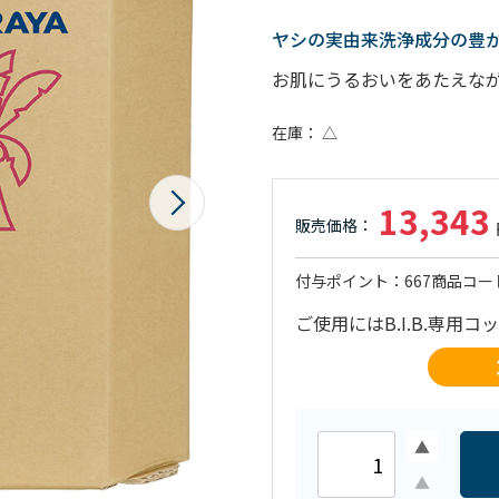
ヤシの実由来洗浄成分の豊
お肌にうるおいをあたえな
在庫
△
13,343
付与ポイント
667
商品コー
ご使用にはB.I.B.専用