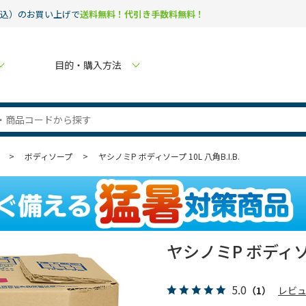
税込）のお買い上げで
送料無料！代引き手数料無料！
目的・購入方法
>
ボディソープ
>
ヤシノミP ボディソープ 10L 八角B.I.B.
ヤシノミP ボディソープ
5.0
（1）
レビ