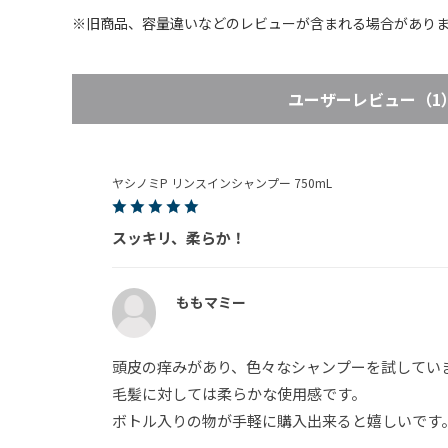
※旧商品、容量違いなどのレビューが含まれる場合があり
表示：新しい順
絞り込み
ユーザーレビュー
（1
ヤシノミP リンスインシャンプー 750mL
スッキリ、柔らか！
ももマミー
頭皮の痒みがあり、色々なシャンプーを試してい
毛髪に対しては柔らかな使用感です。
ボトル入りの物が手軽に購入出来ると嬉しいです