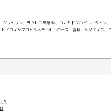
、グリセリン、ラウレス硫酸Na、コカミドプロピルベタイン、
Na、ヒドロキシプロピルメチルセルロース、香料、シソエキス、ア
用
.B.
詰替