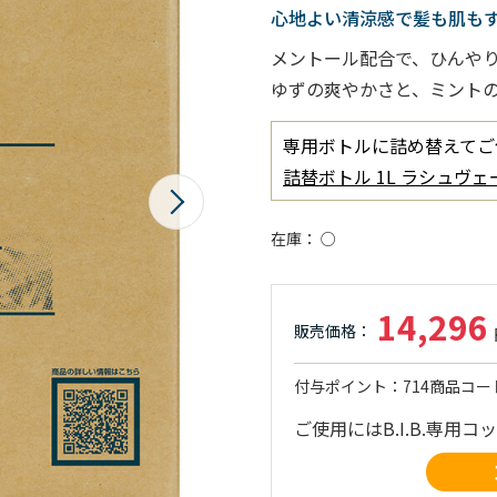
心地よい清涼感で髪も肌も
メントール配合で、ひんや
ゆずの爽やかさと、ミント
専用ボトルに詰め替えてご
詰替ボトル 1L ラシュヴ
在庫
○
14,296
付与ポイント
714
商品コー
ご使用にはB.I.B.専用