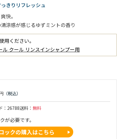
すっきりリフレッシュ
り爽快。
の清涼感が感じるゆずミントの香り
使用ください。
ェール クール リンスインシャンプー用
ド
26788
送料
無料
コックが必要です。
コックの購入はこちら