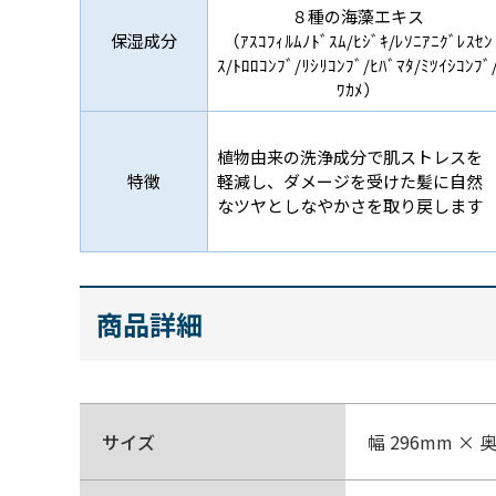
８種の海藻エキス
保湿成分
（ｱｽｺﾌｨﾙﾑﾉﾄﾞｽﾑ/ﾋｼﾞｷ/ﾚｿﾆｱﾆｸﾞﾚｽｾﾝ
ｽ/ﾄﾛﾛｺﾝﾌﾞ/ﾘｼﾘｺﾝﾌﾞ/ﾋﾊﾞﾏﾀ/ﾐﾂｲｼｺﾝﾌﾞ
ﾜｶﾒ）
植物由来の洗浄成分で肌ストレスを
特徴
軽減し、ダメージを受けた髪に自然
なツヤとしなやかさを取り戻します
商品詳細
サイズ
幅 296mm × 