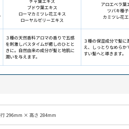
チャ葉エキス
アロエベラ葉
ブドウ葉エキス
ツバキ種子
ローマカミツレ花エキス
/
カミツレ花エ
ローヤルゼリーエキス
３種の天然香料アロマの香りで五感
３種の保湿成分で髪に
を刺激しバスタイムが癒しのひとと
え、しっとりなめらか
きに。自然由来の成分が髪と地肌に
すい髪へと導きます。
潤いを与えます。
奥行 296mm × 高さ 284mm