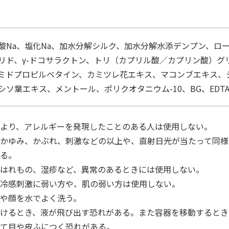
酸Na、塩化Na、加水分解シルク、加水分解水添デンプン、ロ
リド、γ-ドコサラクトン、トリ（カプリル酸／カプリン酸）グリ
ラミドプロピルベタイン、カミツレ花エキス、マコンブエキス
ソ葉エキス、メントール、ポリクオタニウム-10、BG、EDTA
より、アレルギーを発現したことのある人は使用しない。
かゆみ、かぶれ、刺激などの以上や、直射日光が当たって同様
る。
はれもの、湿疹など、異常のあるときには使用しない。
冷感刺激に弱い方や、肌の弱い方は使用しない。
や顔を水でよく洗う。
けるとき、液が飛び出す恐れがある。また容器を移動するとき
て目や皮ふにつく恐れがある。