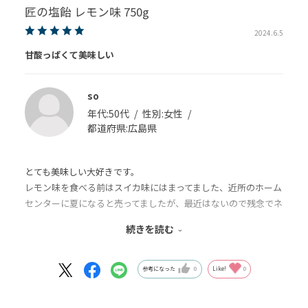
匠の塩飴 レモン味 750g
2024.6.5
甘酸っぱくて美味しい
so
年代:
50代
性別:
女性
都道府県:
広島県
とても美味しい大好きです。
レモン味を食べる前はスイカ味にはまってました、近所のホーム
センターに夏になると売ってましたが、最近はないので残念でネ
ットで探したら発見！スイカレモンマスカットの中でレモンに
続きを読む
ハマりました、会社の人達にもおすそ分けしてます。大好評！
これからも宜しくお願いします。
送料無料、発送も次の日には届きました！ありがとうございま
参考になった
0
Like!
0
す。