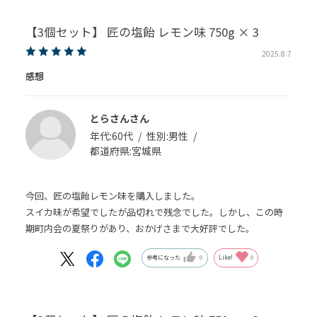
【3個セット】 匠の塩飴 レモン味 750g × 3
2025.8.7
感想
とらさんさん
年代:
60代
性別:
男性
都道府県:
宮城県
今回、匠の塩飴レモン味を購入しました。
スイカ味が希望でしたが品切れで残念でした。しかし、この時
期町内会の夏祭りがあり、おかげさまで大好評でした。
参考になった
0
Like!
0