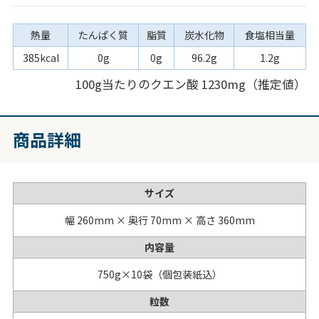
熱量
たんぱく質
脂質
炭水化物
食塩相当量
385kcal
0g
0g
96.2g
1.2g
100g当たりのクエン酸 1230mg（推定値）
商品詳細
サイズ
幅 260mm × 奥行 70mm × 高さ 360mm
内容量
750g×10袋（個包装紙込）
粒数