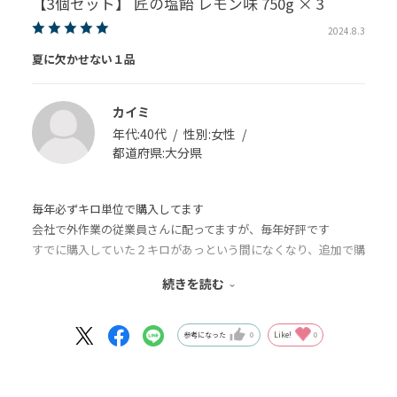
【3個セット】 匠の塩飴 レモン味 750g × 3
2024.8.3
夏に欠かせない１品
カイミ
年代:
40代
性別:
女性
都道府県:
大分県
毎年必ずキロ単位で購入してます
会社で外作業の従業員さんに配ってますが、毎年好評です
すでに購入していた２キロがあっという間になくなり、追加で購
入しました
続きを読む
暑い秋も待ってますので、また追加購入するかも・・・
部活動をしている子供たちにもいつも持たせてます
量が本当に多いので、部活仲間の子供たちにも配ってます
参考になった
0
Like!
0
味も飽きの来ないマイルドな塩レモン味です
老若男女問わずにおいしく食べられておススメです