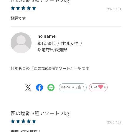
2026.7.31
好評です
no name
年代:
50代
性別:
女性
都道府県:
愛知県
何年もこの『匠の塩飴3種アソート』一択です
参考になった
0
Like!
0
匠の塩飴 3種アソート 2kg
2026.7.27
美味い塩分補給！