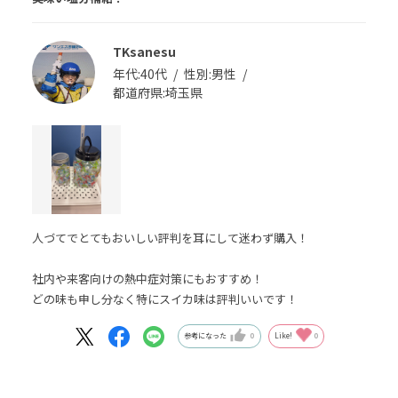
TKsanesu
年代:
40代
性別:
男性
都道府県:
埼玉県
人づてでとてもおいしい評判を耳にして迷わず購入！
社内や来客向けの熱中症対策にもおすすめ！
どの味も申し分なく特にスイカ味は評判いいです！
参考になった
0
Like!
0