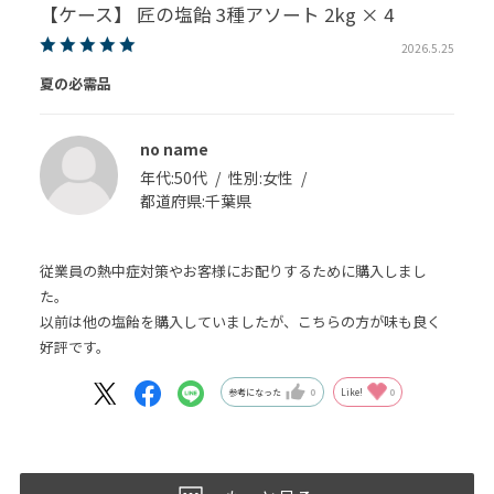
【ケース】 匠の塩飴 3種アソート 2kg × 4
2026.5.25
夏の必需品
no name
年代:
50代
性別:
女性
都道府県:
千葉県
従業員の熱中症対策やお客様にお配りするために購入しまし
た。
以前は他の塩飴を購入していましたが、こちらの方が味も良く
好評です。
参考になった
0
Like!
0