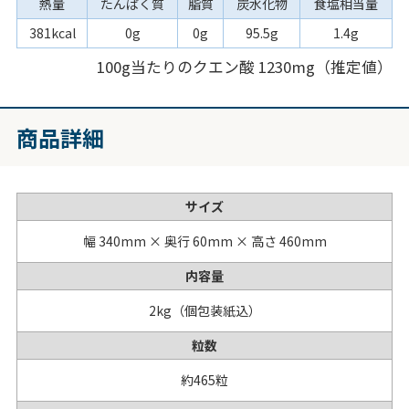
熱量
たんぱく質
脂質
炭水化物
食塩相当量
381kcal
0g
0g
95.5g
1.4g
100g当たりのクエン酸 1230mg（推定値）
商品詳細
サイズ
幅 340mm × 奥行 60mm × 高さ 460mm
内容量
2kg（個包装紙込）
粒数
約465粒