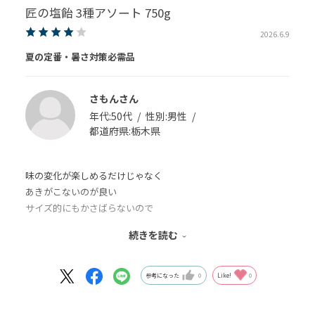
匠の塩飴 3種アソート 750g
2026.6.9
夏の定番・暑さ対策必需品
さもんさん
年代:
50代
性別:
男性
都道府県:
栃木県
味の変化が楽しめるだけじゃなく
あきがこないのが良い
サイズ的にもかさばらないので
ポケットに何個か持てるので
続きを読む
これからのシーズン日需品
あまり良いこと書くと品薄が心配だけど
今年は既に大量に購入したので
参考になった
0
Like!
0
安心です