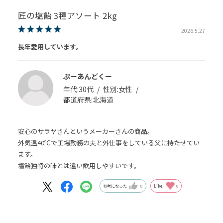
匠の塩飴 3種アソート 2kg
2026.5.27
長年愛用しています。
ぷーあんどくー
年代:
30代
性別:
女性
都道府県:
北海道
安心のサラヤさんというメーカーさんの商品。
外気温40℃で工場勤務の夫と外仕事をしている父に持たせてい
ます。
塩飴独特の味とは違い飲用しやすいです。
参考になった
0
Like!
0