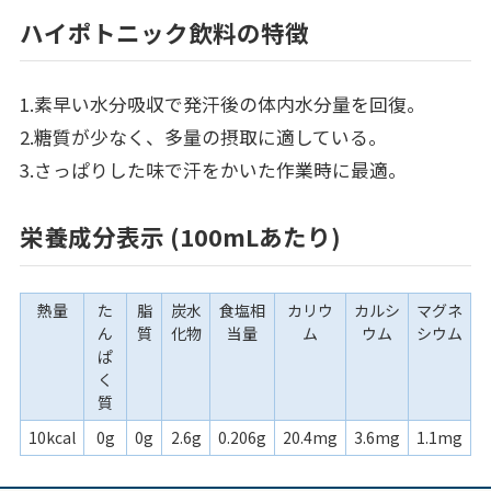
ハイポトニック飲料の特徴
1.素早い水分吸収で発汗後の体内水分量を回復。
2.糖質が少なく、多量の摂取に適している。
3.さっぱりした味で汗をかいた作業時に最適。
栄養成分表示 (100mLあたり)
熱量
た
脂
炭水
食塩相
カリウ
カルシ
マグネ
ん
質
化物
当量
ム
ウム
シウム
ぱ
く
質
10kcal
0g
0g
2.6g
0.206g
20.4mg
3.6mg
1.1mg