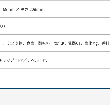
行 68mm × 高さ 208mm
たり）
）、ぶどう糖、食塩／酸味料、塩化K、乳酸Ca、塩化Mg、香料
キャップ：PP／ラベル：PS