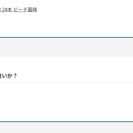
×24本 ピーチ風味
良いか？