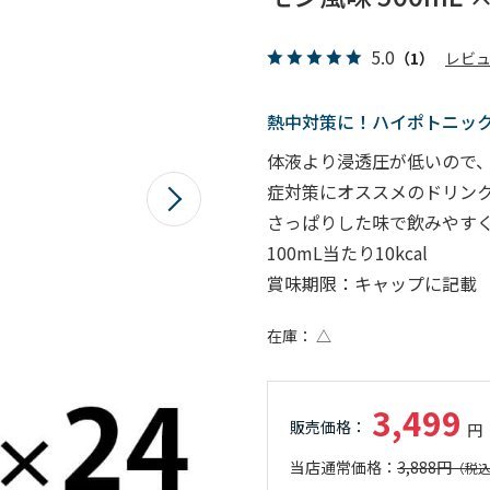
5.0
（1）
レビ
熱中対策に！ハイポトニッ
体液より浸透圧が低いので
症対策にオススメのドリン
さっぱりした味で飲みやす
100mL当たり10kcal
賞味期限：キャップに記載
在庫
△
3,499
3,888円