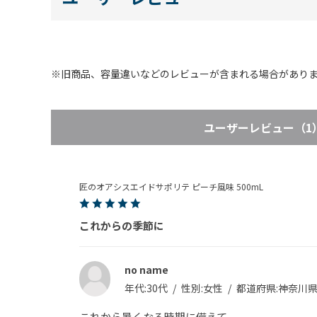
※旧商品、容量違いなどのレビューが含まれる場合があり
表示：新しい順
絞り込み
ユーザーレビュー
（1
匠のオアシスエイドサポリテ ピーチ風味 500mL
これからの季節に
no name
年代:
30代
性別:
女性
都道府県:
神奈川
これから暑くなる時期に備えて。