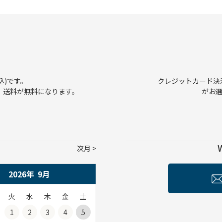
込)です。
クレジットカード決済、
で、送料が無料になります。
がお
次月
2026年
9
月
火
水
木
金
土
1
2
3
4
5