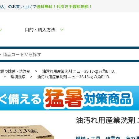
税込）のお買い上げで
送料無料！代引き手数料無料！
目的・購入方法
設備の除菌・洗浄剤
>
油汚れ用産業洗剤 ニュー3S 18kg 八角B.I.B.
>
環境洗浄
>
油汚れ用産業洗剤 ニュー3S 18kg 八角B.I.B.
油汚れ用産業洗剤 ニュー
機械・工具、作業衣、床の