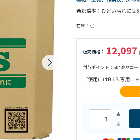
希釈倍率：ひどい汚れには5～
在庫
○
12,097
付与ポイント
604
商品コー
ご使用にはB.I.B.専用