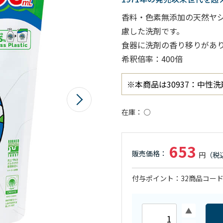
香料・色素無添加の天然ヤ
慮した洗剤です。
食器に洗剤の香り移りがあ
希釈倍率：400倍
※本商品は30937：中性洗
在庫
○
653
付与ポイント
32
商品コー