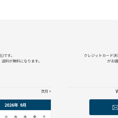
込)です。
クレジットカード決済、
で、送料が無料になります。
がお
次月
2026年
9
月
火
水
木
金
土