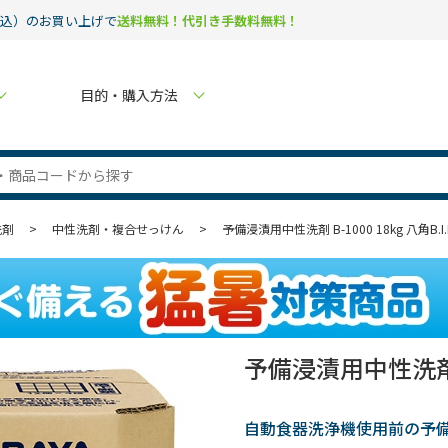
税込）のお買い上げで
送料無料！代引き手数料無料！
目的・購入方法
洗剤
>
中性洗剤・複合せっけん
>
予備浸漬用中性洗剤 B-1000 18kg 八角B.I.
予備浸漬用中性洗剤 B-
自動食器洗浄機使用前の予