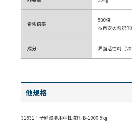
500倍
希釈倍率
※目安の希釈倍
成分
界面活性剤（2
他規格
31631：予備浸漬用中性洗剤 B-1000 5kg