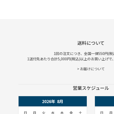
送料について
1回の注文につき、全国一律550円(税
1送付先あたり合計5,000円(税込)以上のお買い上げ
>
お届けについて
営業スケジュール
2026年
8
月
日
月
火
水
木
金
土
日
月