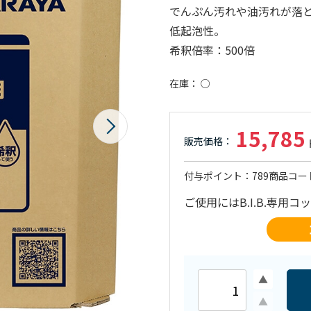
でんぷん汚れや油汚れが落
低起泡性。
希釈倍率：500倍
在庫
○
15,785
付与ポイント
789
商品コー
ご使用にはB.I.B.専用