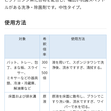
ルがある洗浄・除菌剤です。中性タイプ。
使用方法
対象
希
使用方法
釈
倍
率
バット、トレー、包
300
液を用いて、スポンジタワシで洗
丁、まな板、スライ
～
浄後、流水ですすぎ、清拭する。
サー、
500
ミキサーなどの器具
倍
類、冷凍・冷蔵庫、
解凍庫など
床面および排水溝
原
原液を床面に散布し、ブラシでこ
液
すり洗い後、流水ですすぎ、ワイ
パーで水を切る。