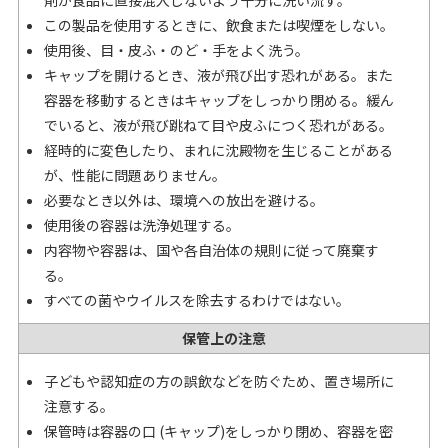
剤が食品に直接混入しないよう十分に洗い流す。
この製品を使用するときに、飲食または喫煙をしない。
使用後、目・皮ふ・のど・手をよく洗う。
キャップを開けるとき、液が飛び出す恐れがある。また
容器を移動するときはキャップをしっかり閉める。緩ん
でいると、液が飛び跳ねて目や皮ふにつく恐れがある。
経時的に変色したり、まれに沈殿物を生じることがある
が、性能に問題ありません。
必要なとき以外は、環境への放出を避ける。
使用後の容器は洗浄処理する。
内容物や容器は、国や各自治体の規則に従って廃棄す
る。
すべての菌やウイルスを除去するわけではない。
保管上の注意
子どもや認知症の方の誤飲などを防ぐため、置き場所に
注意する。
保管時は容器の口 (キャップ)をしっかり閉め、容器を密