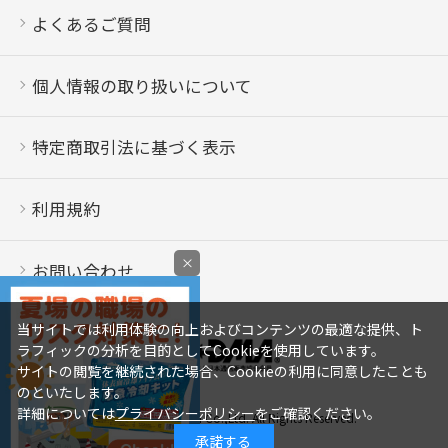
よくあるご質問
個人情報の取り扱いについて
特定商取引法に基づく表示
利用規約
×
お問い合わせ
当サイトでは利用体験の向上およびコンテンツの最適な提供、ト
ラフィックの分析を目的としてCookieを使用しています。
サイトの閲覧を継続された場合、Cookieの利用に同意したことも
のといたします。
詳細については
プライバシーポリシー
をご確認ください。
Copyright © Saraya Co.,Ltd. All Rights Reserved.
承諾する