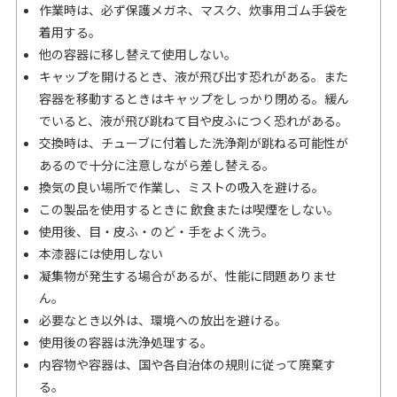
作業時は、必ず保護メガネ、マスク、炊事用ゴム手袋を
着用する。
他の容器に移し替えて使用しない。
キャップを開けるとき、液が飛び出す恐れがある。また
容器を移動するときはキャップをしっかり閉める。緩ん
でいると、液が飛び跳ねて目や皮ふにつく恐れがある。
交換時は、チューブに付着した洗浄剤が跳ねる可能性が
あるので十分に注意しながら差し替える。
換気の良い場所で作業し、ミストの吸入を避ける。
この製品を使用するときに 飲食または喫煙をしない。
使用後、目・皮ふ・のど・手をよく洗う。
本漆器には使用しない
凝集物が発生する場合があるが、性能に問題ありませ
ん。
必要なとき以外は、環境への放出を避ける。
使用後の容器は洗浄処理する。
内容物や容器は、国や各自治体の規則に従って廃棄す
る。