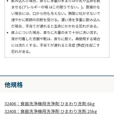
飲み込んだ場合、直ちに多量の水または牛乳や生卵を飲
ませる(アレルギーの場 はこの限りでない。)。意識のな
い場合には、口から何も与えない。無理に吐かせないで
速やかに医師の診断を受ける。濃い液を多量に飲み込ん
だ場合、手当てが遅れると生命にかかわる恐れがある。
皮ふについた場合、直ちに大量の水で十分に洗い流す。
液が付着した衣服や靴は、直ちに脱ぐ。再使用する場合
には洗たくする。手当てが遅れると炎症 (熱症)を起こす
恐れがある。
他規格
32406：食器洗浄機用洗浄剤 ひまわり洗剤 6kg
32408：食器洗浄機用洗浄剤 ひまわり洗剤 25kg