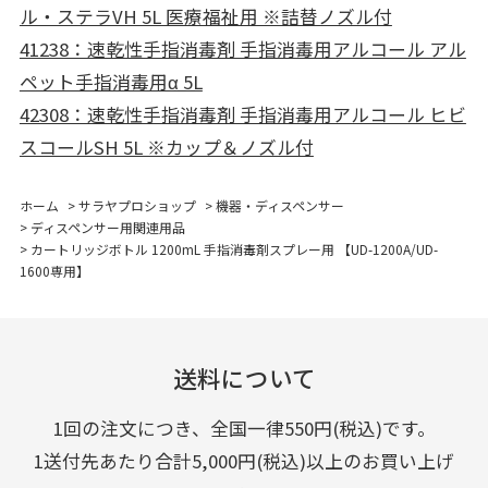
ル・ステラVH 5L 医療福祉用 ※詰替ノズル付
41238：速乾性手指消毒剤 手指消毒用アルコール アル
ペット手指消毒用α 5L
42308：速乾性手指消毒剤 手指消毒用アルコール ヒビ
スコールSH 5L ※カップ＆ノズル付
ホーム
>
サラヤプロショップ
>
機器・ディスペンサー
>
ディスペンサー用関連用品
>
カートリッジボトル 1200mL 手指消毒剤スプレー用 【UD-1200A/UD-
1600専用】
送料について
1回の注文につき、全国一律550円(税込)です。
1送付先あたり合計5,000円(税込)以上のお買い上げ