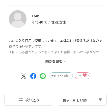
Tom
年代:
40代
性別:
女性
お店の入り口用で使用しています。本体に付け替えるだけなので
簡単で使いやすいです。
１回に出る量がちょっと多くてよくお客様に多いから手がなか
なか乾かないと言われますが、ですがしっかり行き渡らせて…
続きを読む
w 安心感が違うよ～って言って話すきっかけにしてます。実際
に１回に出てくる量は少し多い気がしますが…使いやすいので
okってことにしてます。
参考になった
0
Like!
0
絞り込み
表示：新しい順