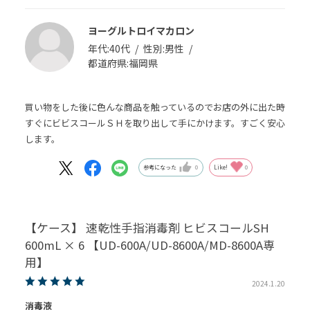
ヨーグルトロイマカロン
年代:
40代
性別:
男性
都道府県:
福岡県
買い物をした後に色んな商品を触っているのでお店の外に出た時
すぐにビビスコールＳＨを取り出して手にかけます。すごく安心
します。
参考になった
0
Like!
0
【ケース】 速乾性手指消毒剤 ヒビスコールSH
600mL × 6 【UD-600A/UD-8600A/MD-8600A専
用】
2024.1.20
消毒液