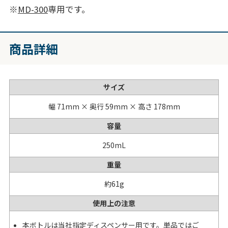
※
MD-300
専用です。
商品詳細
サイズ
幅 71mm × 奥行 59mm × 高さ 178mm
容量
250mL
重量
約61g
使用上の注意
本ボトルは当社指定ディスペンサー用です。単品ではご