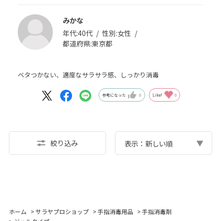
みかな
年代:
40代
性別:
女性
都道府県:
東京都
ベタつかない、適度なサラサラ感、しっかり消毒
参考になった
0
Like!
0
絞り込み
表示：新しい順
ホーム
>
サラヤプロショップ
>
手指消毒用品
>
手指消毒剤