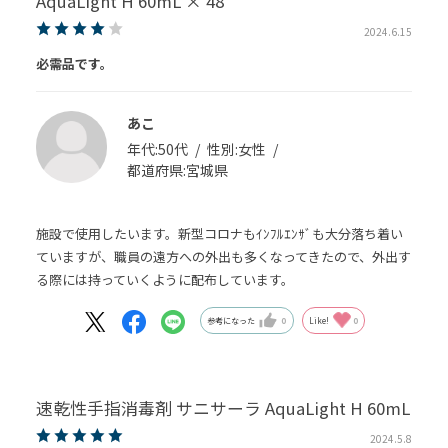
AquaLight H 60mL × 48
2024.6.15
必需品です。
あこ
年代:
50代
性別:
女性
都道府県:
宮城県
施設で使用したいます。新型コロナもｲﾝﾌﾙｴﾝｻﾞも大分落ち着い
ていますが、職員の遠方への外出も多くなってきたので、外出す
る際には持っていくように配布しています。
参考になった
0
Like!
0
速乾性手指消毒剤 サニサーラ AquaLight H 60mL
2024.5.8