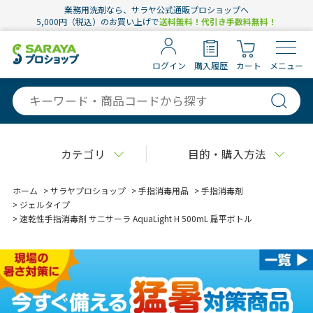
業務用洗剤なら、サラヤ公式通販プロショップへ
5,000円（税込）のお買い上げで
送料無料！代引き手数料無料！
ログイン
購入履歴
カート
メニュー
カテゴリ
目的・購入方法
ホーム
>
サラヤプロショップ
>
手指消毒用品
>
手指消毒剤
>
ジェルタイプ
>
速乾性手指消毒剤 サニサーラ AquaLight H 500mL 扁平ボトル