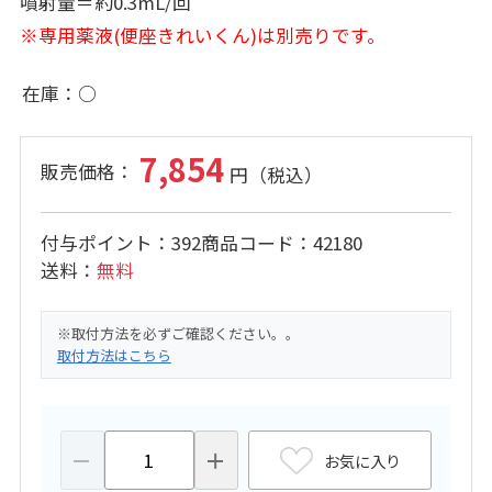
噴射量＝約0.3mL/回
※専用薬液(便座きれいくん)は別売りです。
在庫
○
7,854
付与ポイント
392
商品コード
42180
送料
無料
※取付方法を必ずご確認ください。。
取付方法はこちら
お気に入り