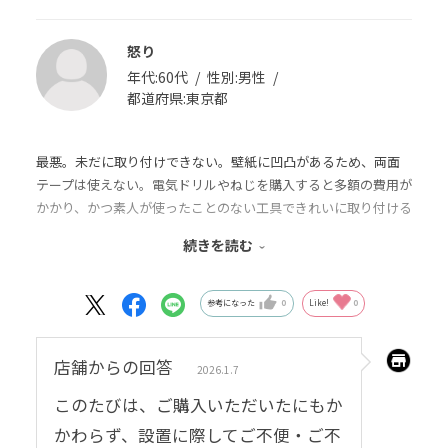
怒り
年代:
60代
性別:
男性
都道府県:
東京都
最悪。未だに取り付けできない。壁紙に凹凸があるため、両面
テープは使えない。電気ドリルやねじを購入すると多額の費用が
かかり、かつ素人が使ったことのない工具できれいに取り付ける
自信がない。玄人に工事依頼すると数万円かかるとのDIY専門店
続きを読む
の助言。買って後悔している。このようなことがあるとは思わ
ず、取り付けに関する注意喚起せず、ただ売れば良いという販売
姿勢に腹が立つ。
参考になった
0
Like!
0
店舗からの回答
2026.1.7
このたびは、ご購入いただいたにもか
かわらず、設置に際してご不便・ご不