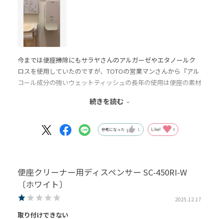
今までは便座掃除にもサラヤさんのアルガーゼやエタノールク
ロスを使用していたのですが、TOTOの営業マンさんから『アル
コール成分の強いウェットティッシュの長年の使用は便座の素材
にはキツすぎますよ』と教えられ、中に入れるアルコールと注
続きを読む
ぎ足し用の注ぎ口の３点を購入しました。
日常の掃除はもちろん、友人や身内たちが遊びに来た時などに
も皆に使ってもらえますし、
参考になった
1
Like!
0
取り付けもトイレットペーパーホルダーの横にスケールを使い
壁の縦横を測り鉛筆でマークを付け、私自身で綺麗に簡単にに付
けられました
便座クリーナー用ディスペンサー SC-450RI-W
購入し良かったです(o^^o)
〔ホワイト〕
2025.12.17
取り付けできない