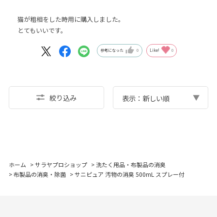
猫が粗相をした時用に購入しました。
とてもいいです。
参考になった
0
Like!
0
絞り込み
表示：新しい順
ホーム
>
サラヤプロショップ
>
洗たく用品・布製品の消臭
>
布製品の消臭・除菌
>
サニピュア 汚物の消臭 500mL スプレー付