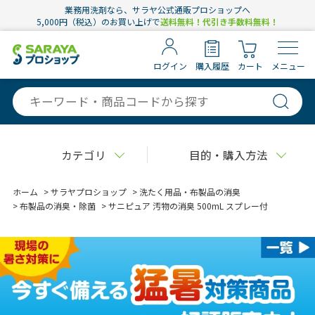
業務用洗剤なら、サラヤ公式通販プロショップへ
5,000円（税込）のお買い上げで
送料無料！代引き手数料無料！
ログイン
購入履歴
カート
メニュー
カテゴリ
目的・購入方法
ホーム
>
サラヤプロショップ
>
洗たく用品・布製品の消臭
>
布製品の消臭・除菌
>
サニピュア 汚物の消臭 500mL スプレー付