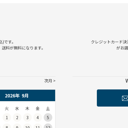
込)です。
クレジットカード決済、
で、送料が無料になります。
がお
次月
2026年
9
月
火
水
木
金
土
1
2
3
4
5
8
9
10
11
12