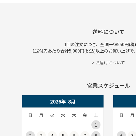
送料について
1回の注文につき、全国一律550円(税
1送付先あたり合計5,000円(税込)以上のお買い上げ
>
お届けについて
営業スケジュール
2026年
8
月
日
月
火
水
木
金
土
日
月
1
2
3
4
5
6
7
8
6
7