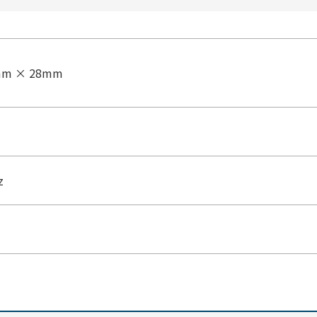
mm × 28mm
z