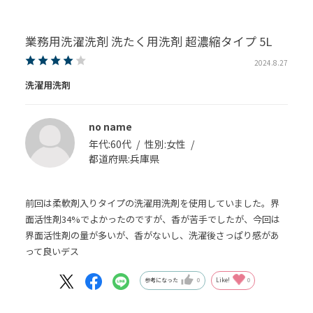
業務用洗濯洗剤 洗たく用洗剤 超濃縮タイプ 5L
2024.8.27
洗濯用洗剤
no name
年代:
60代
性別:
女性
都道府県:
兵庫県
前回は柔軟剤入りタイプの洗濯用洗剤を使用していました。界
面活性剤34%でよかったのですが、香が苦手でしたが、今回は
界面活性剤の量が多いが、香がないし、洗濯後さっぱり感があ
って良いデス
参考になった
0
Like!
0