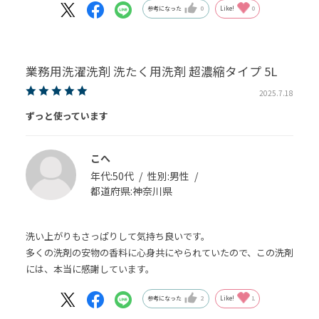
参考になった
0
Like!
0
業務用洗濯洗剤 洗たく用洗剤 超濃縮タイプ 5L
2025.7.18
ずっと使っています
こへ
年代:
50代
性別:
男性
都道府県:
神奈川県
洗い上がりもさっぱりして気持ち良いです。
多くの洗剤の安物の香料に心身共にやられていたので、この洗剤
には、本当に感謝しています。
参考になった
2
Like!
1