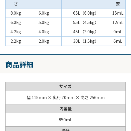
さ
安
8.0kg
6.0kg
65L（6.0kg）
15mL
6.0kg
5.0kg
55L（4.5kg）
12mL
4.2kg
4.0kg
45L（3.0kg）
9mL
2.2kg
2.0kg
30L（1.5kg）
6mL
商品詳細
サイズ
幅 115mm × 奥行 70mm × 高さ 256mm
内容量
850mL
成分