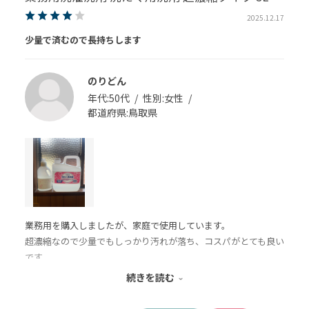
2025.12.17
少量で済むので長持ちします
のりどん
年代:
50代
性別:
女性
都道府県:
鳥取県
業務用を購入しましたが、家庭で使用しています。
超濃縮なので少量でもしっかり汚れが落ち、コスパがとても良い
です。
タオルの洗い上がりがすっきりして、嫌なニオイ残りもありませ
続きを読む
ん。大容量なので買い替えの手間が減り、助かっています。