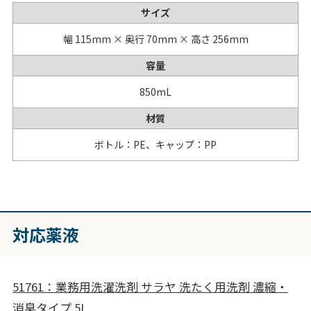
サイズ
幅 115mm × 奥行 70mm × 高さ 256mm
容量
850mL
材質
ボトル：PE、キャップ：PP
対応薬液
51761：業務用洗濯洗剤 サラヤ 洗たく用洗剤 濃縮・
消臭タイプ 5L