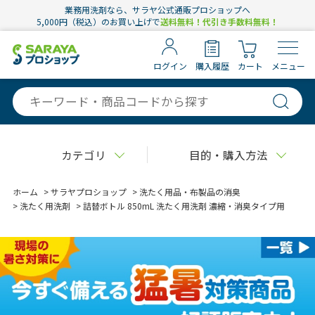
業務用洗剤なら、サラヤ公式通販プロショップへ
5,000円（税込）のお買い上げで
送料無料！代引き手数料無料！
ログイン
購入履歴
カート
メニュー
カテゴリ
目的・購入方法
ホーム
>
サラヤプロショップ
>
洗たく用品・布製品の消臭
>
洗たく用洗剤
>
詰替ボトル 850mL 洗たく用洗剤 濃縮・消臭タイプ用