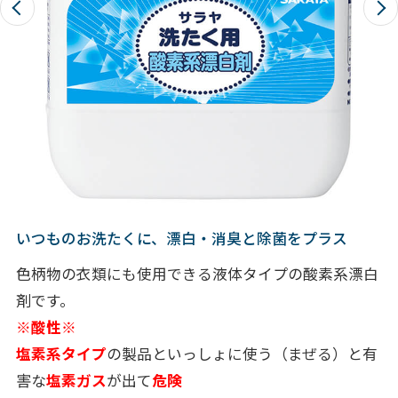
いつものお洗たくに、漂白・消臭と除菌をプラス
色柄物の衣類にも使用できる液体タイプの酸素系漂白
剤です。
※酸性※
塩素系タイプ
の製品といっしょに使う（まぜる）と有
害な
塩素ガス
が出て
危険