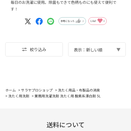
毎日のお洗濯に使用。除菌もできて色柄ものにも使えて便利で
す！
参考になった
2
Like!
0
絞り込み
表示：新しい順
ホーム
>
サラヤプロショップ
>
洗たく用品・布製品の消臭
>
洗たく用洗剤
>
業務用洗濯洗剤 洗たく用 酸素系漂白剤 5L
送料について