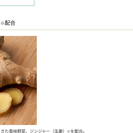
ー
配合
※
てきた香味野菜、ジンジャー（生姜）
を配合。
※