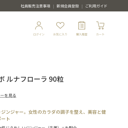
社員販売注意事項
新規会員登録
ご利用ガイド
ログイン
お気に入り
購入履歴
カート
 ルナフローラ 90粒
ューを見る
＋ジンジャー。女性のカラダの調子を整え、美容と健
ポート
女性にうれしいジンジャー（生姜）
を配合。
※