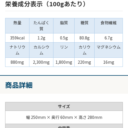
栄養成分表示（100gあたり）
熱量
たんぱく
脂質
糖質
食物繊維
質
359kcal
1.2g
0.5g
80.8g
6.7g
ナトリウ
カルシウ
リン
カリウ
マグネシウム
ム
ム
ム
880mg
2,300mg
1,800mg
220mg
16mg
商品詳細
サイズ
幅 250mm × 奥行 60mm × 高さ 280mm