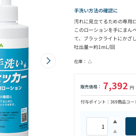
手洗い方法の確認に
汚れに見立てるための専用
このローションを手にまん
て、ブラックライトにかざ
吐出量＝約1mL/回
在庫
△
7,392
付与ポイント
369
商品コー