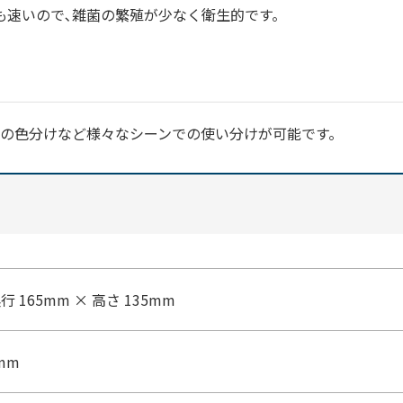
も速いので､雑菌の繁殖が少なく衛生的です。
での色分けなど様々なシーンでの使い分けが可能です。
奥行 165mm × 高さ 135mm
0mm