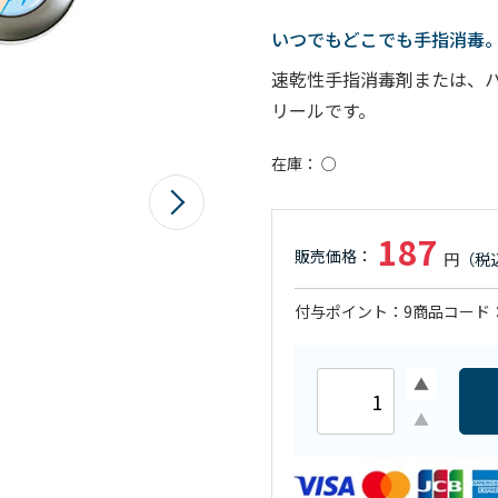
いつでもどこでも手指消毒
速乾性手指消毒剤または、ハ
リールです。
在庫
○
187
付与ポイント
9
商品コード