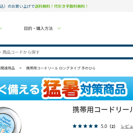
税込）のお買い上げで
送料無料！代引き手数料無料！
目的・購入方法
毒関連用品
>
携帯用コードリール ロングタイプ 手のひら
携帯用コードリール
5.0
（2）
レビ