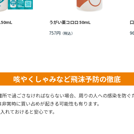
50mL
うがい薬コロロ 50mL
口
757円
9
咳やくしゃみなど飛沫予防の徹底
難所で過ごさなければならない場合、周りの人への感染を防ぐ
は非常時に買い占めが起きる可能性も有ります。
枚入れておけると安心です。