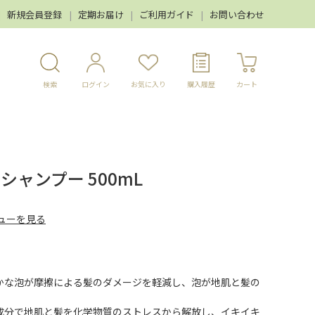
新規会員登録
定期お届け
ご利用ガイド
お問い合わせ
検索
ログイン
お気に入り
購入履歴
カート
シャンプー 500mL
ューを見る
かな泡が摩擦による髪のダメージを軽減し、泡が地肌と髪の
成分で地肌と髪を化学物質のストレスから解放し、イキイキ