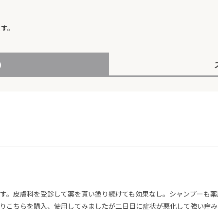
ます。
4）
す。皮膚科を受診して薬を貰い塗り続けても効果なし。シャンプーも薬
りこちらを購入、使用してみましたが二日目に症状が悪化して強い痒み