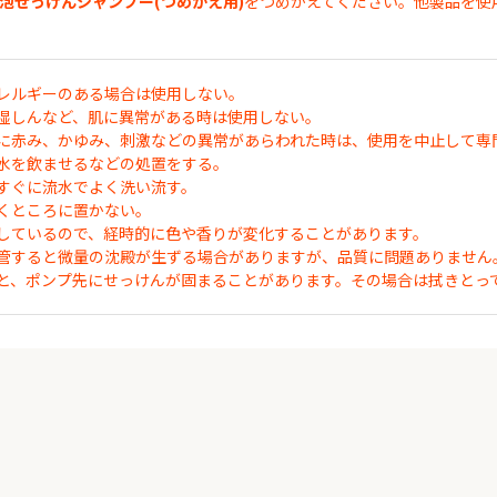
.泡せっけんシャンプー(つめかえ用)
をつめかえてください。他製品を使
レルギーのある場合は使用しない。
湿しんなど、肌に異常がある時は使用しない。
に赤み、かゆみ、刺激などの異常があらわれた時は、使用を中止して専
水を飲ませるなどの処置をする。
すぐに流水でよく洗い流す。
くところに置かない。
しているので、経時的に色や香りが変化することがあります。
管すると微量の沈殿が生ずる場合がありますが、品質に問題ありません
と、ポンプ先にせっけんが固まることがあります。その場合は拭きとっ