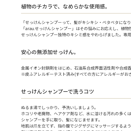
植物のチカラで、なめらかな使用感。
「せっけんシャンプーって、髪がキシキシ・ベタベタにな
「arau.せっけんシャンプー」はその悩みにお応えし、植
せっけんシャンプー独特のキシミ感をやわらげました。専
安心の無添加せっけん。
金属イオン封鎖剤をはじめ、石油系合成界面活性剤や合成
※皮ふアレルギーテスト済み(すべての方にアレルギーがお
せっけんシャンプーで洗うコツ
ぬるま湯でしっかり、予洗いしましょう。
ホコリや老廃物、ヘアケア剤など、水に溶ける汚れの多く
シャンプーを手に取り、髪になじませます。
地肌は爪を立てず、指の腹でジグザグにマッサージするよ