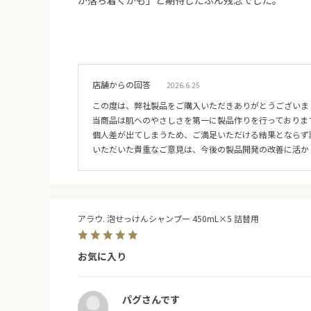
が落ち着くかも」と期待したぶん残念でした。
店舗からの回答
2026.6.25
この度は、弊社製品をご購入いただきありがとうございま
当商品は肌へのやさしさを第一に製品作りを行っておりま
個人差が出てしまうため、ご満足いただける結果とならず
いただいた貴重なご意見は、今後の製品開発の改善に活か
アラウ. 泡せっけんシャンプー 450mL×5 詰替用
お気に入り
パグさんです