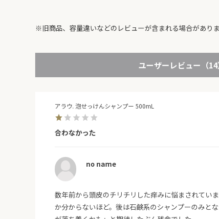
※旧商品、容量違いなどのレビューが含まれる場合があり
表示：新しい順
絞り込み
ユーザーレビュー
（1
アラウ. 泡せっけんシャンプー 500mL
合わなかった
no name
数年前から頭皮のチリチリした痒みに悩まされていま
か分からないほど。後は石鹸系のシャンプーのみとな