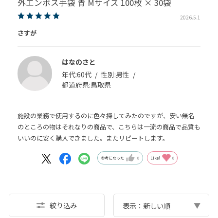
外エンボス手袋 青 Mサイズ 100枚 × 30袋
2026.5.1
さすが
はなのさと
年代:
60代
性別:
男性
都道府県:
鳥取県
施設の業務で使用するのに色々探してみたのですが、安い無名
のところの物はそれなりの商品で、こちらは一流の商品で品質も
いいのに安く購入できました。またリピートします。
参考になった
0
Like!
0
絞り込み
表示：新しい順