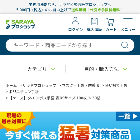
業務用洗剤なら、サラヤ公式通販プロショップへ
5,000円（税込）のお買い上げで
送料無料！代引き手数料無料！
ログイン
購入履歴
カート
メニュー
カテゴリ
目的・購入方法
ホーム
>
サラヤプロショップ
>
マスク・手袋・防護服
>
使い捨て手袋
>
ポリエチレン手袋
>
【ケース】 外エンボス手袋 青 XSサイズ 100枚 × 60袋